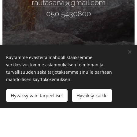
rautasarvi@gmail.com
050 5430800
Käytämme evästeitä mahdollistaaksemme
verkkosivustomme asianmukaisen toiminnan ja
turvallisuuden sekä tarjotaksemme sinulle parhaan
Tmi Ilkka Seikku
mahdollisen käyttökokemuksen.
Y-tunnus: 1751416-3
Kuovasentie 165, 38270 Sastamala
Hyväksy vain tarpeelliset
Hyväksy kaikki
rautasarvi@gmail.com
Tmi Ilkka Seikku