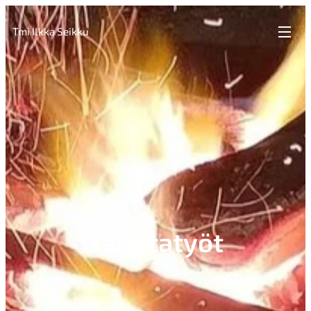
Tmi Ilkka Seikku
Taontatyöt