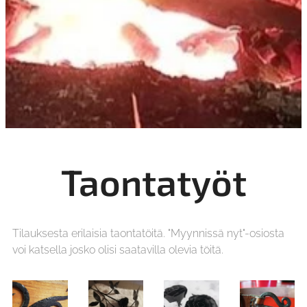
Taontatyöt
Tilauksesta erilaisia taontatöitä. "Myynnissä nyt"-osiosta
voi katsella josko olisi saatavilla olevia töitä.