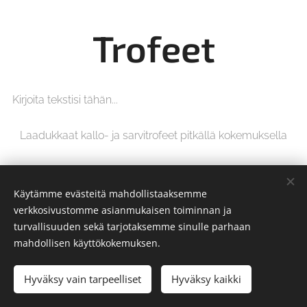
Trofeet
Kirjoita tekstisi tähän...
Laadukkaat kallo- ja sarvitrofeet pitkällä kokemuksella
Käytämme evästeitä mahdollistaaksemme
verkkosivustomme asianmukaisen toiminnan ja
turvallisuuden sekä tarjotaksemme sinulle parhaan
Tmi Ilkka Seikku
mahdollisen käyttökokemuksen.
Kaikki oikeudet pidätetään 2024
Hyväksy vain tarpeelliset
Hyväksy kaikki
Evästeet