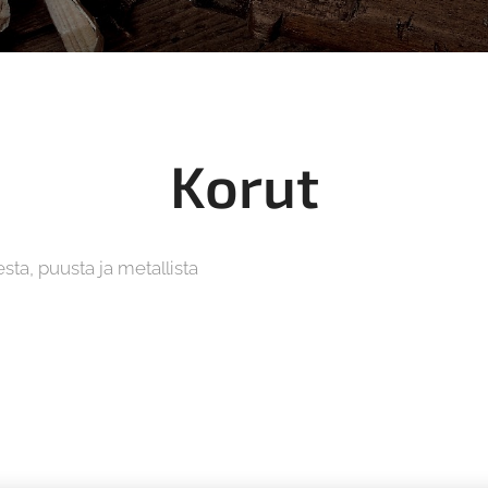
Korut
sta, puusta ja metallista