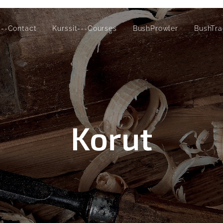
---Contact
Kurssit---Courses
BushProwler
BushTra
Korut