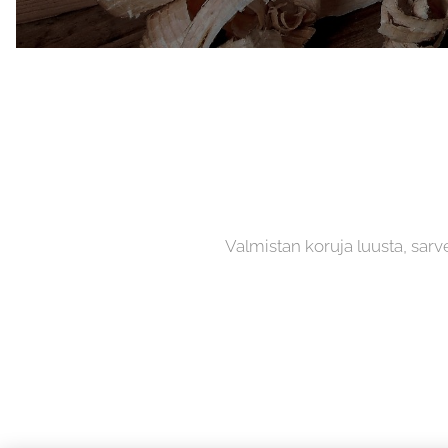
Valmistan koruja luusta, sarve