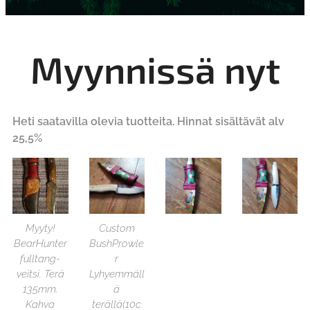
Myynnissä nyt
Heti saatavilla olevia tuotteita. Hinnat sisältävät alv
25,5%
Myyty!
Custom
BearHunter
BushProwle
fulltang-
r
veitsi. Terä
Lyhyemmäll
135mm.
ä
Kahva
terällä(10c