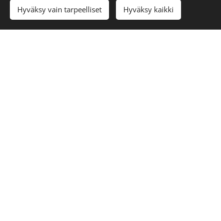
Hyväksy vain tarpeelliset
Hyväksy kaikki
Myyty!
BushProwle
r with antler
handle.
280€
Myyty!Bush
Prowler
280€
Tmi Ilkka Seikku