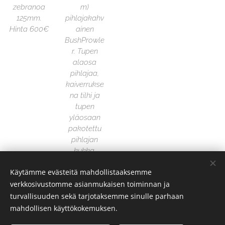
zebranoa
m)
125mm.
pihlajakahv
Hinta 600€
ainen
BushProwle
r. Tupen
alaosa
pihlajaa,
kaiverrukse
na tilhi ja
tupen
yläosaan
pakotettu
pihlajan
kukka.
Hinta 350€
Käytämme evästeitä mahdollistaaksemme
verkkosivustomme asianmukaisen toiminnan ja
turvallisuuden sekä tarjotaksemme sinulle parhaan
mahdollisen käyttökokemuksen.